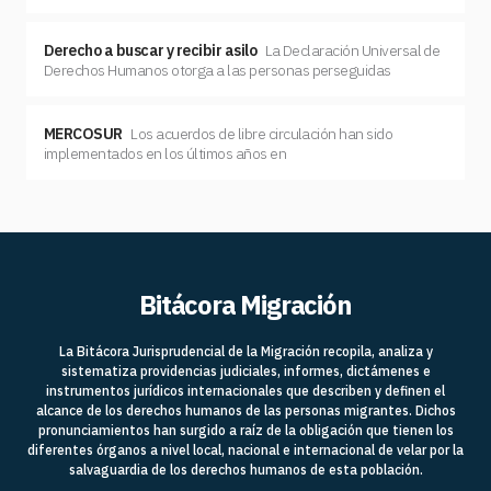
Derecho a buscar y recibir asilo
La Declaración Universal de
Derechos Humanos otorga a las personas perseguidas
MERCOSUR
Los acuerdos de libre circulación han sido
implementados en los últimos años en
Bitácora Migración
La Bitácora Jurisprudencial de la Migración recopila, analiza y
sistematiza providencias judiciales, informes, dictámenes e
instrumentos jurídicos internacionales que describen y definen el
alcance de los derechos humanos de las personas migrantes. Dichos
pronunciamientos han surgido a raíz de la obligación que tienen los
diferentes órganos a nivel local, nacional e internacional de velar por la
salvaguardia de los derechos humanos de esta población.