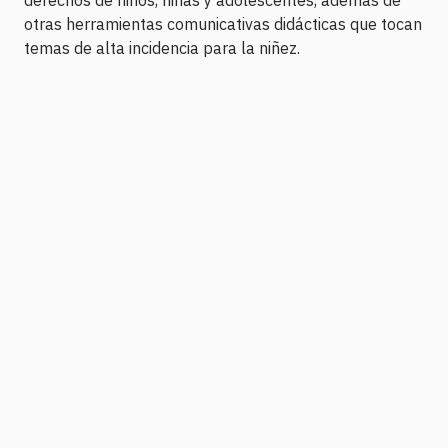
derechos de niños, niñas y adolescentes, además de
otras herramientas comunicativas didácticas que tocan
temas de alta incidencia para la niñez.
P
S
N
R
H
E
S
E
O
X
H
V
W
T
O
I
E
E
W
O
P
P
P
U
I
I
O
S
S
S
D
E
O
O
C
P
D
D
A
I
E
E
S
S
S
T
O
L
I
D
I