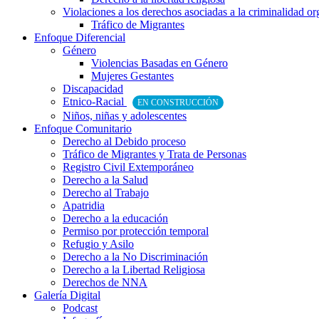
Violaciones a los derechos asociadas a la criminalidad o
Tráfico de Migrantes
Enfoque Diferencial
Género
Violencias Basadas en Género
Mujeres Gestantes
Discapacidad
Etnico-Racial
EN CONSTRUCCIÓN
Niños, niñas y adolescentes
Enfoque Comunitario
Derecho al Debido proceso
Tráfico de Migrantes y Trata de Personas
Registro Civil Extemporáneo
Derecho a la Salud
Derecho al Trabajo
Apatridia
Derecho a la educación
Permiso por protección temporal
Refugio y Asilo
Derecho a la No Discriminación
Derecho a la Libertad Religiosa
Derechos de NNA
Galería Digital
Podcast