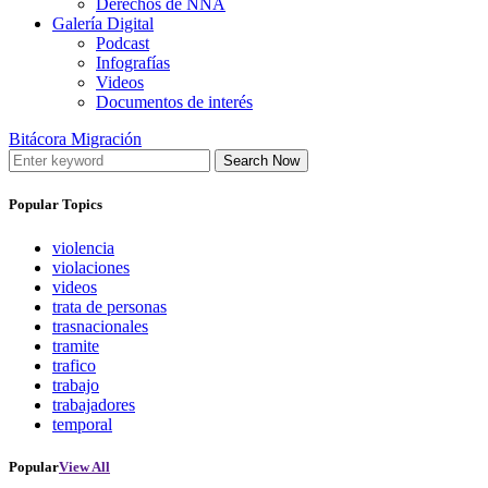
Derechos de NNA
Galería Digital
Podcast
Infografías
Videos
Documentos de interés
Bitácora Migración
Search Now
Popular Topics
violencia
violaciones
videos
trata de personas
trasnacionales
tramite
trafico
trabajo
trabajadores
temporal
Popular
View All