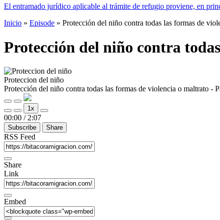
El entramado jurídico aplicable al trámite de refugio proviene, en prin
Inicio
»
Episode
»
Protección del niño contra todas las formas de viol
Protección del niño contra todas
Proteccion del niño
Protección del niño contra todas las formas de violencia o maltrato - P
Play
Pause
1x
Episode
Episode
Mute/Unmute
Rewind
Fast
00:00
/
2:07
Episode
10
Forward
Subscribe
Share
Seconds
30
seconds
RSS Feed
Share
Link
Embed