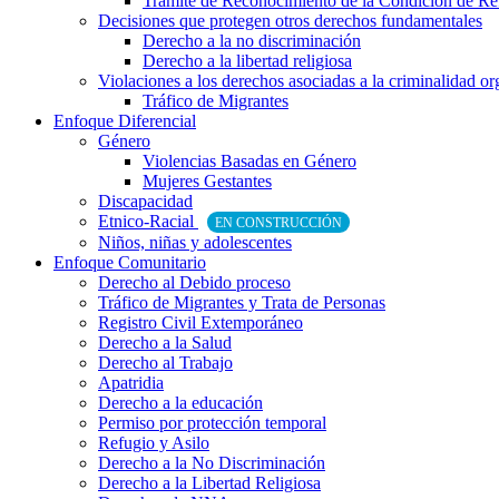
Trámite de Reconocimiento de la Condición de Re
Decisiones que protegen otros derechos fundamentales
Derecho a la no discriminación
Derecho a la libertad religiosa
Violaciones a los derechos asociadas a la criminalidad o
Tráfico de Migrantes
Enfoque Diferencial
Género
Violencias Basadas en Género
Mujeres Gestantes
Discapacidad
Etnico-Racial
EN CONSTRUCCIÓN
Niños, niñas y adolescentes
Enfoque Comunitario
Derecho al Debido proceso
Tráfico de Migrantes y Trata de Personas
Registro Civil Extemporáneo
Derecho a la Salud
Derecho al Trabajo
Apatridia
Derecho a la educación
Permiso por protección temporal
Refugio y Asilo
Derecho a la No Discriminación
Derecho a la Libertad Religiosa