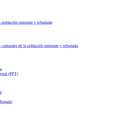
a población migrante y refugiada
culturales de la población migrante y refugiada
ia
poral (PPT)
l
fugiado