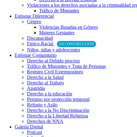
Violaciones a los derechos asociadas a la criminalidad o
Tráfico de Migrantes
Enfoque Diferencial
Género
Violencias Basadas en Género
Mujeres Gestantes
Discapacidad
Etnico-Racial
EN CONSTRUCCIÓN
Niños, niñas y adolescentes
Enfoque Comunitario
Derecho al Debido proceso
Tráfico de Migrantes y Trata de Personas
Registro Civil Extemporáneo
Derecho a la Salud
Derecho al Trabajo
Apatridia
Derecho a la educación
Permiso por protección temporal
Refugio y Asilo
Derecho a la No Discriminación
Derecho a la Libertad Religiosa
Derechos de NNA
Galería Digital
Podcast