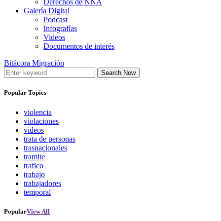
Derechos de NNA
Galería Digital
Podcast
Infografías
Videos
Documentos de interés
Bitácora Migración
Search Now
Popular Topics
violencia
violaciones
videos
trata de personas
trasnacionales
tramite
trafico
trabajo
trabajadores
temporal
Popular
View All