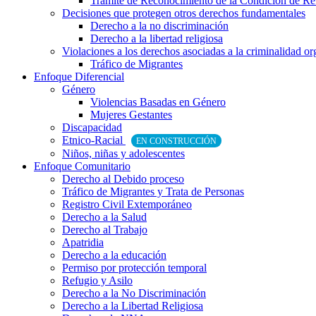
Trámite de Reconocimiento de la Condición de Re
Decisiones que protegen otros derechos fundamentales
Derecho a la no discriminación
Derecho a la libertad religiosa
Violaciones a los derechos asociadas a la criminalidad o
Tráfico de Migrantes
Enfoque Diferencial
Género
Violencias Basadas en Género
Mujeres Gestantes
Discapacidad
Etnico-Racial
EN CONSTRUCCIÓN
Niños, niñas y adolescentes
Enfoque Comunitario
Derecho al Debido proceso
Tráfico de Migrantes y Trata de Personas
Registro Civil Extemporáneo
Derecho a la Salud
Derecho al Trabajo
Apatridia
Derecho a la educación
Permiso por protección temporal
Refugio y Asilo
Derecho a la No Discriminación
Derecho a la Libertad Religiosa