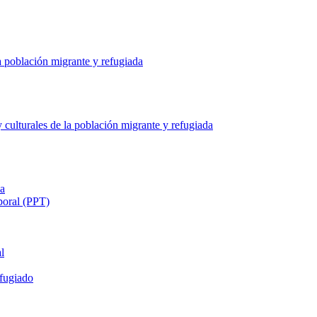
a población migrante y refugiada
culturales de la población migrante y refugiada
ia
poral (PPT)
l
fugiado