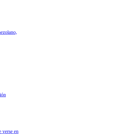
nezolano,
ión
e verse en