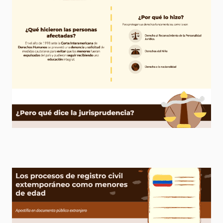
E
S
T