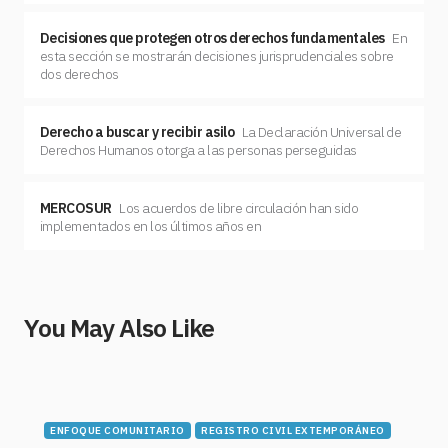
Decisiones que protegen otros derechos fundamentales
En
esta sección se mostrarán decisiones jurisprudenciales sobre
dos derechos
Derecho a buscar y recibir asilo
La Declaración Universal de
Derechos Humanos otorga a las personas perseguidas
MERCOSUR
Los acuerdos de libre circulación han sido
implementados en los últimos años en
You May Also Like
ENFOQUE COMUNITARIO
REGISTRO CIVIL EXTEMPORÁNEO