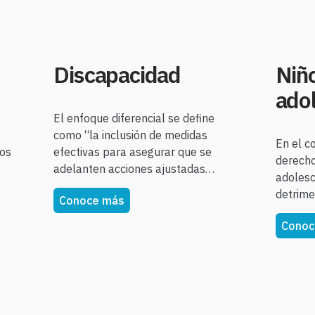
Discapacidad
Niño
ado
El enfoque diferencial se define
como “la inclusión de medidas
En el c
tos
efectivas para asegurar que se
derecho
adelanten acciones ajustadas…
adolesc
detrim
Conoce más
Conoc