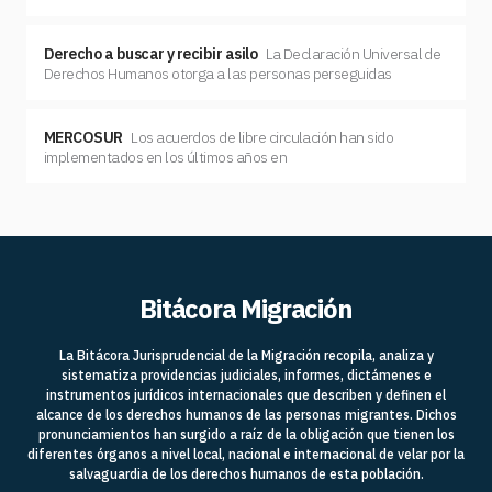
Derecho a buscar y recibir asilo
La Declaración Universal de
Derechos Humanos otorga a las personas perseguidas
MERCOSUR
Los acuerdos de libre circulación han sido
implementados en los últimos años en
Bitácora Migración
La Bitácora Jurisprudencial de la Migración recopila, analiza y
sistematiza providencias judiciales, informes, dictámenes e
instrumentos jurídicos internacionales que describen y definen el
alcance de los derechos humanos de las personas migrantes. Dichos
pronunciamientos han surgido a raíz de la obligación que tienen los
diferentes órganos a nivel local, nacional e internacional de velar por la
salvaguardia de los derechos humanos de esta población.