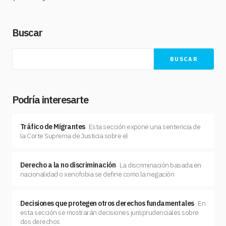
Buscar
BUSCAR
Podría interesarte
Tráfico de Migrantes
Esta sección expone una sentencia de
la Corte Suprema de Justicia sobre el
Derecho a la no discriminación
La discriminación basada en
nacionalidad o xenofobia se define como la negación
Decisiones que protegen otros derechos fundamentales
En
esta sección se mostrarán decisiones jurisprudenciales sobre
dos derechos