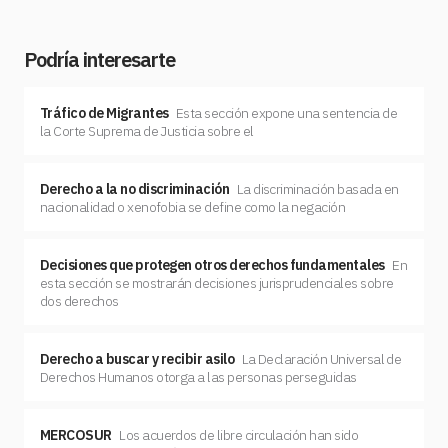
Podría interesarte
Tráfico de Migrantes
Esta sección expone una sentencia de
la Corte Suprema de Justicia sobre el
Derecho a la no discriminación
La discriminación basada en
nacionalidad o xenofobia se define como la negación
Decisiones que protegen otros derechos fundamentales
En
esta sección se mostrarán decisiones jurisprudenciales sobre
dos derechos
Derecho a buscar y recibir asilo
La Declaración Universal de
Derechos Humanos otorga a las personas perseguidas
MERCOSUR
Los acuerdos de libre circulación han sido