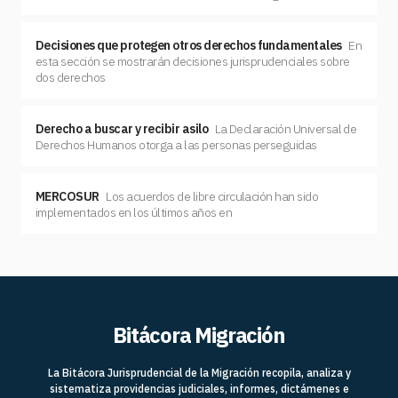
Decisiones que protegen otros derechos fundamentales
En
esta sección se mostrarán decisiones jurisprudenciales sobre
dos derechos
Derecho a buscar y recibir asilo
La Declaración Universal de
Derechos Humanos otorga a las personas perseguidas
MERCOSUR
Los acuerdos de libre circulación han sido
implementados en los últimos años en
Bitácora Migración
La Bitácora Jurisprudencial de la Migración recopila, analiza y
sistematiza providencias judiciales, informes, dictámenes e