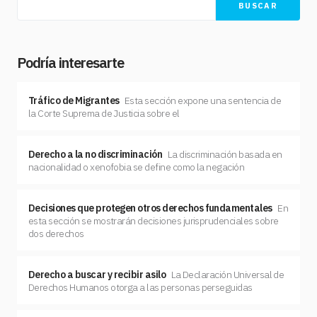
BUSCAR
Podría interesarte
Tráfico de Migrantes
Esta sección expone una sentencia de
la Corte Suprema de Justicia sobre el
Derecho a la no discriminación
La discriminación basada en
nacionalidad o xenofobia se define como la negación
Decisiones que protegen otros derechos fundamentales
En
esta sección se mostrarán decisiones jurisprudenciales sobre
dos derechos
Derecho a buscar y recibir asilo
La Declaración Universal de
Derechos Humanos otorga a las personas perseguidas