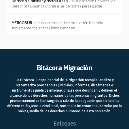
Derecho a buscar y recibir asilo
La Declaración Universal de
Derechos Humanos otorga a las personas perseguidas
MERCOSUR
Los acuerdos de libre circulación han sido
implementados en los últimos años en
Bitácora Migración
La Bitácora Jurisprudencial de la Migración recopila, analiza y
sistematiza providencias judiciales, informes, dictámenes e
instrumentos jurídicos internacionales que describen y definen el
alcance de los derechos humanos de las personas migrantes. Dichos
pronunciamientos han surgido a raíz de la obligación que tienen los
diferentes órganos a nivel local, nacional e internacional de velar por la
salvaguardia de los derechos humanos de esta población.
Enfoques