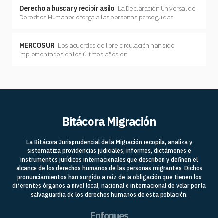
Derecho a buscar y recibir asilo
La Declaración Universal de
Derechos Humanos otorga a las personas perseguidas
MERCOSUR
Los acuerdos de libre circulación han sido
implementados en los últimos años en
Bitácora Migración
La Bitácora Jurisprudencial de la Migración recopila, analiza y
sistematiza providencias judiciales, informes, dictámenes e
instrumentos jurídicos internacionales que describen y definen el
alcance de los derechos humanos de las personas migrantes. Dichos
pronunciamientos han surgido a raíz de la obligación que tienen los
diferentes órganos a nivel local, nacional e internacional de velar por la
salvaguardia de los derechos humanos de esta población.
Enfoques