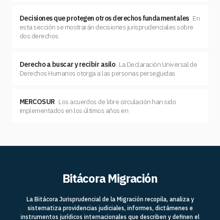
Decisiones que protegen otros derechos fundamentales
En
esta sección se mostrarán decisiones jurisprudenciales sobre
dos derechos
Derecho a buscar y recibir asilo
La Declaración Universal de
Derechos Humanos otorga a las personas perseguidas
MERCOSUR
Los acuerdos de libre circulación han sido
implementados en los últimos años en
Bitácora Migración
La Bitácora Jurisprudencial de la Migración recopila, analiza y
sistematiza providencias judiciales, informes, dictámenes e
instrumentos jurídicos internacionales que describen y definen el