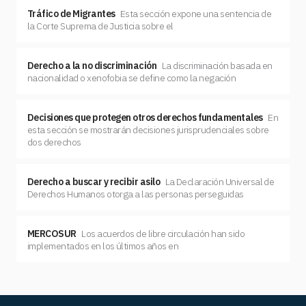
Tráfico de Migrantes
Esta sección expone una sentencia de
la Corte Suprema de Justicia sobre el
Derecho a la no discriminación
La discriminación basada en
nacionalidad o xenofobia se define como la negación
Decisiones que protegen otros derechos fundamentales
En
esta sección se mostrarán decisiones jurisprudenciales sobre
dos derechos
Derecho a buscar y recibir asilo
La Declaración Universal de
Derechos Humanos otorga a las personas perseguidas
MERCOSUR
Los acuerdos de libre circulación han sido
implementados en los últimos años en