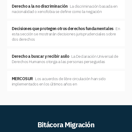
Derecho a la no discriminación
La discriminación basada en
nacionalidad o xenofobia se define como la negación
Decisiones que protegen otros derechos fundamentales
En
esta sección se mostrarán decisiones jurisprudenciales sobre
dos derechos
Derecho a buscar y recibir asilo
La Declaración Universal de
Derechos Humanos otorga a las personas perseguidas
MERCOSUR
Los acuerdos de libre circulación han sido
implementados en los últimos años en
Bitácora Migración