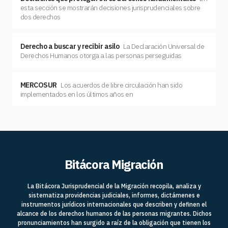
esta sección se mostrarán decisiones jurisprudenciales sobre
dos derechos
Derecho a buscar y recibir asilo
La Declaración Universal de
Derechos Humanos otorga a las personas perseguidas
MERCOSUR
Los acuerdos de libre circulación han sido
implementados en los últimos años en
Bitácora Migración
La Bitácora Jurisprudencial de la Migración recopila, analiza y
sistematiza providencias judiciales, informes, dictámenes e
instrumentos jurídicos internacionales que describen y definen el
alcance de los derechos humanos de las personas migrantes. Dichos
pronunciamientos han surgido a raíz de la obligación que tienen los