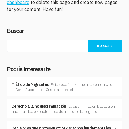
dashboard
to delete this page and create new pages
for your content. Have fun!
Buscar
BUSCAR
Podría interesarte
Tráfico de Migrantes
Esta sección expone una sentencia de
la Corte Suprema de Justicia sobre el
Derecho a la no discriminación
La discriminación basada en
nacionalidad o xenofobia se define como la negación
Decisiones que protegen otros derechos fundamentales
En