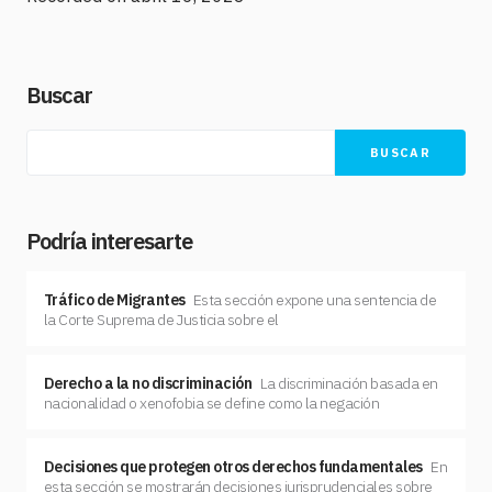
SHARE
RSS FEED
LINK
Buscar
EMBED
BUSCAR
Podría interesarte
Tráfico de Migrantes
Esta sección expone una sentencia de
la Corte Suprema de Justicia sobre el
Derecho a la no discriminación
La discriminación basada en
nacionalidad o xenofobia se define como la negación
Decisiones que protegen otros derechos fundamentales
En
esta sección se mostrarán decisiones jurisprudenciales sobre