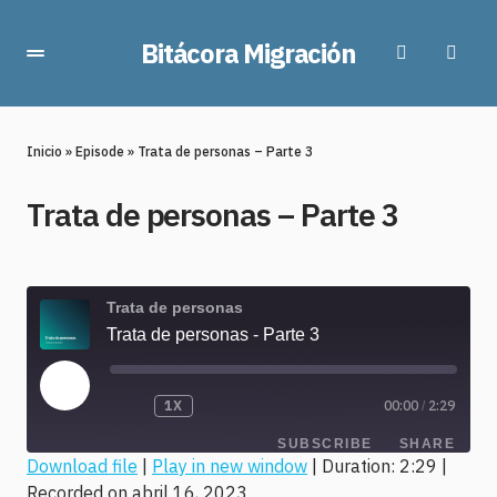
Bitácora Migración
Inicio
»
Episode
»
Trata de personas – Parte 3
Trata de personas – Parte 3
Trata de personas
Trata de personas - Parte 3
1X
00:00
2:29
/
SUBSCRIBE
SHARE
Download file
|
Play in new window
|
Duration: 2:29
|
Recorded on abril 16, 2023