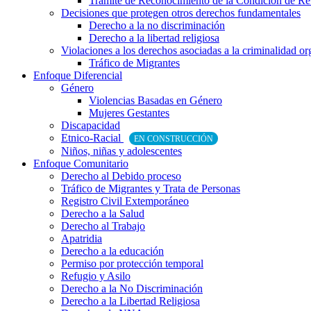
Trámite de Reconocimiento de la Condición de Re
Decisiones que protegen otros derechos fundamentales
Derecho a la no discriminación
Derecho a la libertad religiosa
Violaciones a los derechos asociadas a la criminalidad o
Tráfico de Migrantes
Enfoque Diferencial
Género
Violencias Basadas en Género
Mujeres Gestantes
Discapacidad
Etnico-Racial
EN CONSTRUCCIÓN
Niños, niñas y adolescentes
Enfoque Comunitario
Derecho al Debido proceso
Tráfico de Migrantes y Trata de Personas
Registro Civil Extemporáneo
Derecho a la Salud
Derecho al Trabajo
Apatridia
Derecho a la educación
Permiso por protección temporal
Refugio y Asilo
Derecho a la No Discriminación
Derecho a la Libertad Religiosa