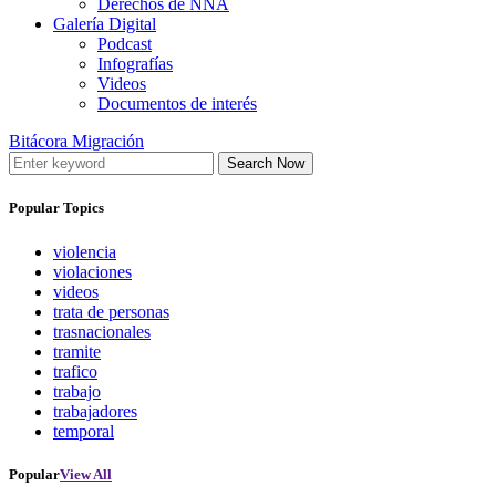
Derechos de NNA
Galería Digital
Podcast
Infografías
Videos
Documentos de interés
Bitácora Migración
Search Now
Popular Topics
violencia
violaciones
videos
trata de personas
trasnacionales
tramite
trafico
trabajo
trabajadores
temporal
Popular
View All