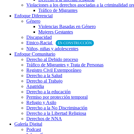
Violaciones a los derechos asociadas a la criminalidad o
Tráfico de Migrantes
Enfoque Diferencial
Género
Violencias Basadas en Género
Mujeres Gestantes
Discapacidad
Etnico-Racial
EN CONSTRUCCIÓN
Niños, niñas y adolescentes
Enfoque Comunitario
Derecho al Debido proceso
Tráfico de Migrantes y Trata de Personas
Registro Civil Extemporáneo
Derecho a la Salud
Derecho al Trabajo
Apatridia
Derecho a la educación
Permiso por protección temporal
Refugio y Asilo
Derecho a la No Discriminación
Derecho a la Libertad Religiosa
Derechos de NNA
Galería Digital
Podcast