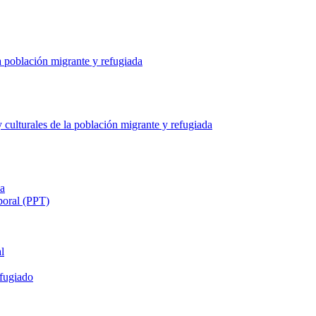
a población migrante y refugiada
culturales de la población migrante y refugiada
ia
poral (PPT)
l
fugiado