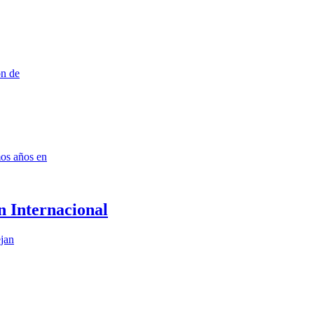
ón de
mos años en
n Internacional
ejan