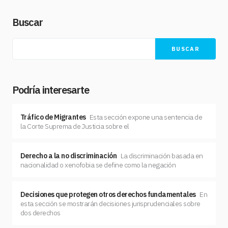
Buscar
BUSCAR
Podría interesarte
Tráfico de Migrantes
Esta sección expone una sentencia de
la Corte Suprema de Justicia sobre el
Derecho a la no discriminación
La discriminación basada en
nacionalidad o xenofobia se define como la negación
Decisiones que protegen otros derechos fundamentales
En
esta sección se mostrarán decisiones jurisprudenciales sobre
dos derechos