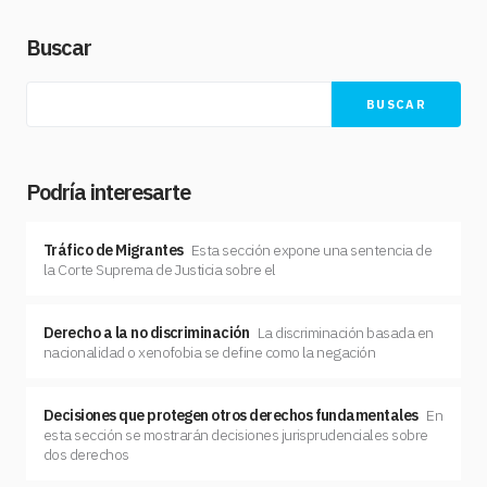
Buscar
BUSCAR
Podría interesarte
Tráfico de Migrantes
Esta sección expone una sentencia de
la Corte Suprema de Justicia sobre el
Derecho a la no discriminación
La discriminación basada en
nacionalidad o xenofobia se define como la negación
Decisiones que protegen otros derechos fundamentales
En
esta sección se mostrarán decisiones jurisprudenciales sobre
dos derechos