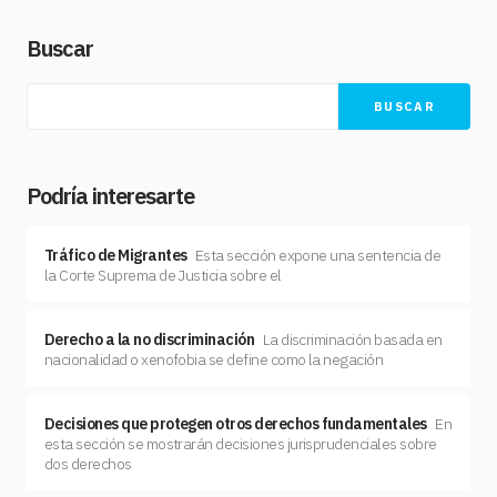
Buscar
BUSCAR
Podría interesarte
Tráfico de Migrantes
Esta sección expone una sentencia de
la Corte Suprema de Justicia sobre el
Derecho a la no discriminación
La discriminación basada en
nacionalidad o xenofobia se define como la negación
Decisiones que protegen otros derechos fundamentales
En
esta sección se mostrarán decisiones jurisprudenciales sobre
dos derechos